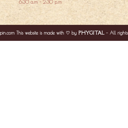
6:30 a.m - 2:30 p.m
PHYGITAL
pin.com This website is made with ♡ by
– All rights