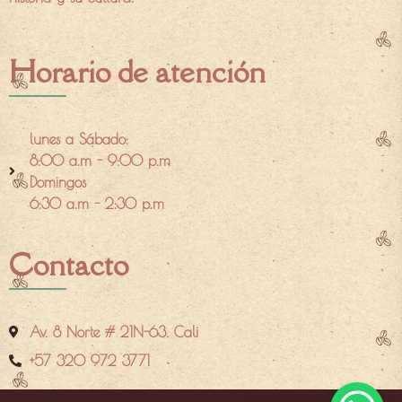
Horario de atención
lunes a Sábado:
8:00 a.m - 9:00 p.m
Domingos
6:30 a.m - 2:30 p.m
Contacto
Av. 8 Norte # 21N-63. Cali
+57 320 972 3771