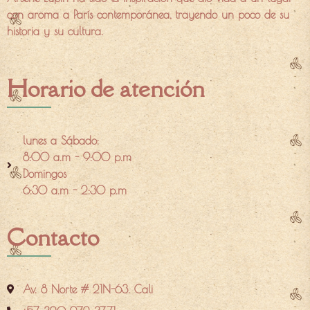
con aroma a París contemporánea, trayendo un poco de su
historia y su cultura.
Horario de atención
lunes a Sábado:
8:00 a.m - 9:00 p.m
Domingos
6:30 a.m - 2:30 p.m
Contacto
Av. 8 Norte # 21N-63. Cali