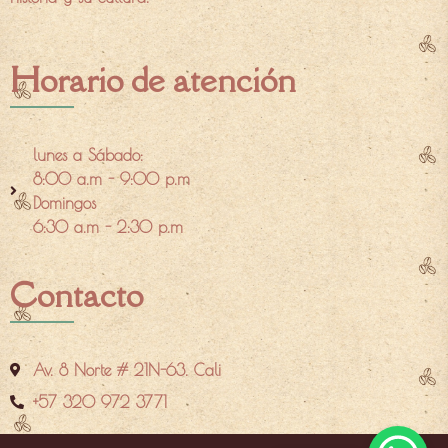
Horario de atención
lunes a Sábado:
8:00 a.m - 9:00 p.m
Domingos
6:30 a.m - 2:30 p.m
Contacto
Av. 8 Norte # 21N-63. Cali
+57 320 972 3771