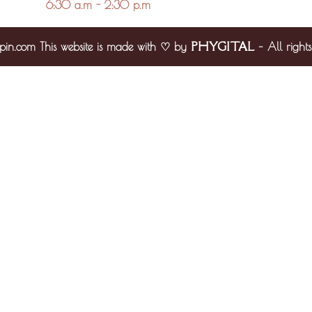
6:30 a.m - 2:30 p.m
PHYGITAL
pin.com This website is made with ♡ by
– All rights