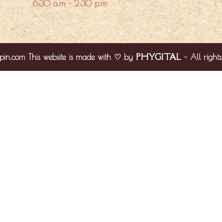
6:30 a.m - 2:30 p.m
PHYGITAL
pin.com This website is made with ♡ by
– All rights