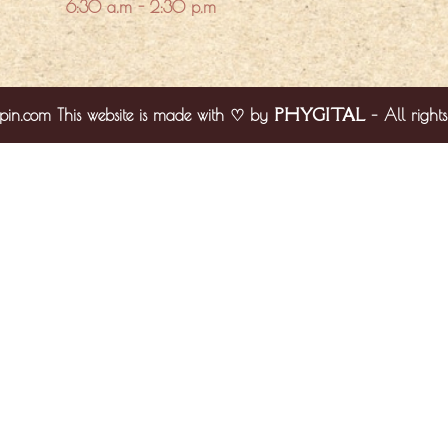
6:30 a.m - 2:30 p.m
PHYGITAL
pin.com This website is made with ♡ by
– All rights