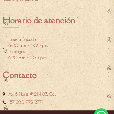
Horario de atención
lunes a Sábado:
8:00 a.m - 9:00 p.m
Domingos
6:30 a.m - 2:30 p.m
Contacto
Av. 8 Norte # 21N-63. Cali
+57 320 972 3771