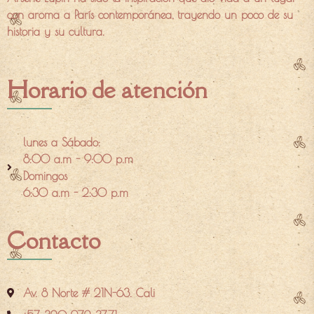
con aroma a París contemporánea, trayendo un poco de su
historia y su cultura.
Horario de atención
lunes a Sábado:
8:00 a.m - 9:00 p.m
Domingos
6:30 a.m - 2:30 p.m
Contacto
Av. 8 Norte # 21N-63. Cali