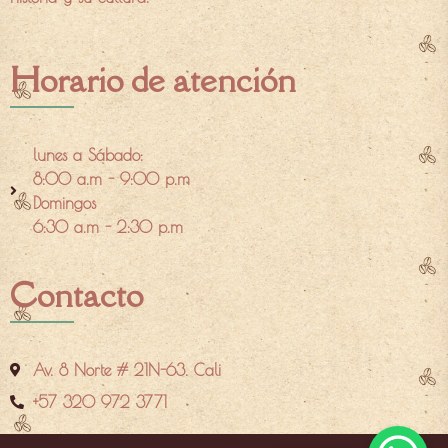
Horario de atención
lunes a Sábado:
8:00 a.m - 9:00 p.m
Domingos
6:30 a.m - 2:30 p.m
Contacto
Av. 8 Norte # 21N-63. Cali
+57 320 972 3771